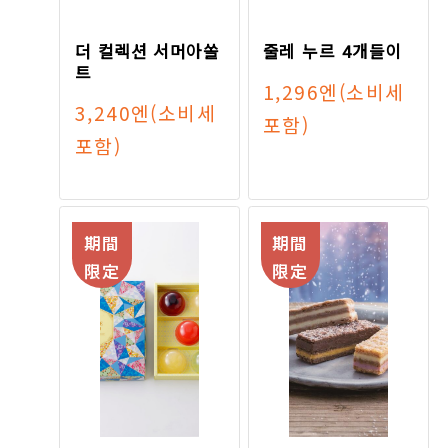
더 컬렉션 서머아쏠
줄레 누르 4개들이
트
1,296엔
(소비세
3,240엔
(소비세
포함)
포함)
期間
期間
限定
限定