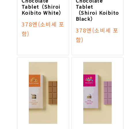
Chocolate
Chocolate
Tablet（Shiroi
Tablet
Koibito White）
（Shiroi Koibito
Black）
378엔
(소비세 포
378엔
(소비세 포
함)
함)