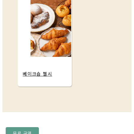
베이크숍 첼시
무료 구역