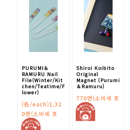
PURUMI＆
Shiroi Koibito
RAMURU Nail
Original
File(Winter/Kit
Magnet (Purumi
chen/Teatime/F
＆Ramuru)
lower）
770엔
(소비세 포
(各/each)1,32
함)
0엔
(소비세 포
함)