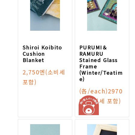
Shiroi Koibito
PURUMI＆
Cushion
RAMURU
Blanket
Stained Glass
Frame
2,750엔
(소비세
(Winter/Teatim
e)
포함)
(各/each)2970
엔
(소비세 포함)