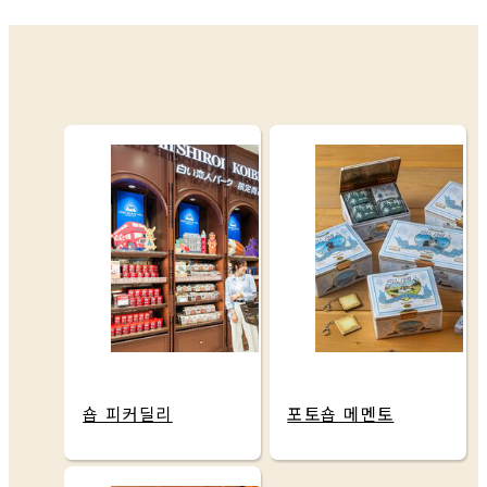
숍 피커딜리
포토숍 메멘토