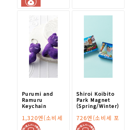
Purumi and
Shiroi Koibito
Ramuru
Park Magnet
Keychain
(Spring/Winter)
1,320엔
(소비세
726엔
(소비세 포
포함)
함)