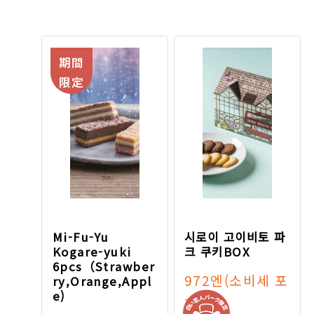
期間
限定
Mi-Fu-Yu
시로이 고이비토 파
Kogare-yuki
크 쿠키BOX
6pcs（Strawber
972엔
(소비세 포
ry,Orange,Appl
e)
함)