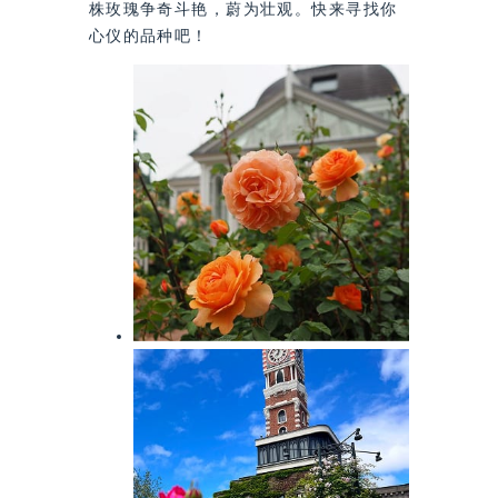
株玫瑰争奇斗艳，蔚为壮观。快来寻找你
心仪的品种吧！