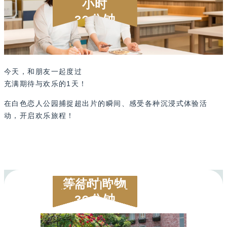
小时
30
分钟
今天，和朋友一起度过
充满期待与欢乐的1天！
在白色恋人公园捕捉超出片的瞬间、感受各种沉浸式体验活
动，开启欢乐旅程！
15
5
所需时间
所需时间
所需时间
所需时间
所需时间
所需时间
等待时购物
约
约
约
约
约
约
40
40
20
30
分钟
分钟
分钟
分钟
分钟
分钟