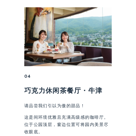
04
巧克力休闲茶餐厅・牛津
请品尝我们引以为傲的甜品！
这是间环境优雅且充满高级感的咖啡厅。
位于公园顶层，窗边位置可将园内美景尽
收眼底。