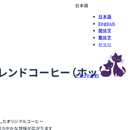
日本語
日本語
English
簡体字
繁体字
한국어
レンドコーヒー（ホッ
チケット予約
したオリジナルコーヒー
まろやかな甘味が広がります