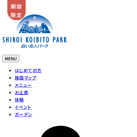
期間
期間
期間
期間
期間
期間
期間
期間
期間
期間
期間
NEW
NEW
NEW
NEW
NEW
NEW
NEW
NEW
限定
限定
限定
限定
限定
限定
限定
限定
限定
限定
限定
MENU
はじめての方
施設マップ
メニュー
お土産
体験
イベント
ガーデン