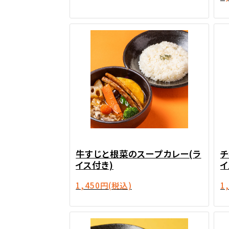
牛すじと根菜のスープカレー(ラ
チ
イス付き)
イ
1,450円
(税込)
1