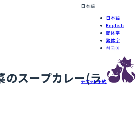
日本語
日本語
English
簡体字
繁体字
한국어
菜のスープカレー(ラ
チケット予約