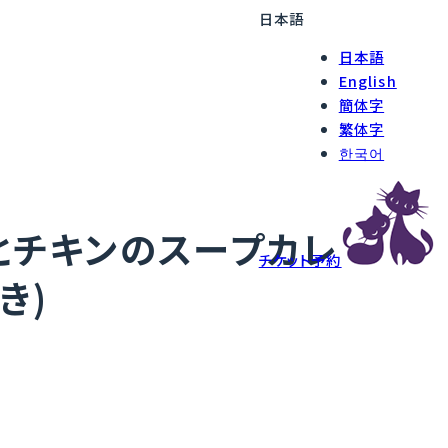
日本語
日本語
English
簡体字
繁体字
한국어
とチキンのスープカレ
チケット予約
き)