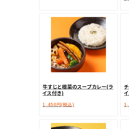
牛すじと根菜のスープカレー(ラ
チ
イス付き)
イ
1,450円
(税込)
1