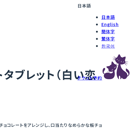
日本語
日本語
English
簡体字
繁体字
한국어
トタブレット（白い恋
チケット予約
）
トチョコレートをアレンジし、口当たりなめらかな板チョ