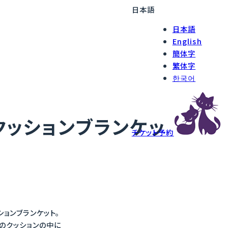
日本語
日本語
English
簡体字
繁体字
한국어
クッションブランケッ
チケット予約
ョンブランケット。
のクッションの中に