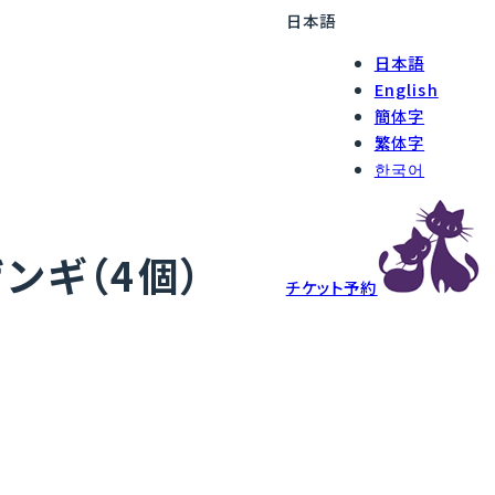
日本語
日本語
English
簡体字
繁体字
한국어
ンギ（4個）
チケット予約