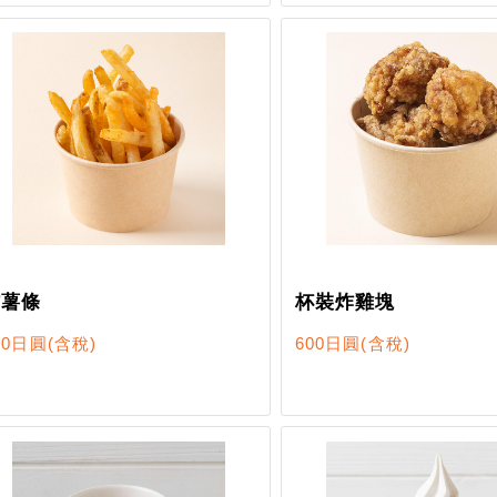
炸薯條
杯裝炸雞塊
50日圓
(含稅)
600日圓
(含稅)