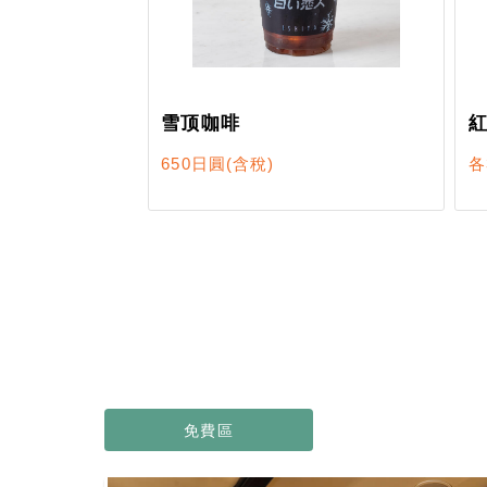
雪顶咖啡
650日圓
(含稅)
各
免費區