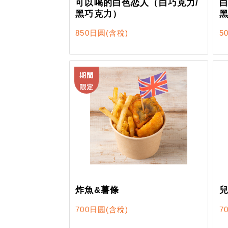
可以喝的白色恋人（白巧克力/
黑巧克力）
850日圓
(含稅)
5
期間
限定
炸魚&薯條
兒
700日圓
(含稅)
7