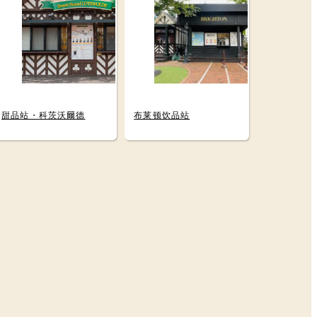
甜品站・科茨沃爾德
布莱顿饮品站