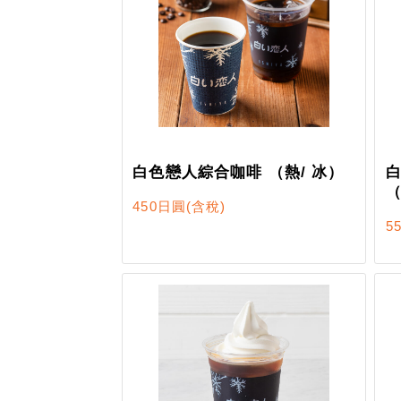
白色戀人綜合咖啡 （熱/ 冰）
450日圓
(含稅)
5