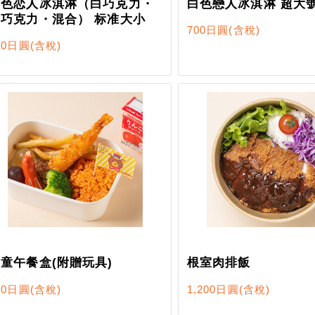
白色恋人冰淇淋（白巧克力・
白色戀人冰淇淋 超大
黑巧克力・混合） 标准大小
700日圓
(含稅)
00日圓
(含稅)
童午餐盒(附贈玩具)
根室肉排飯
00日圓
(含稅)
1,200日圓
(含稅)