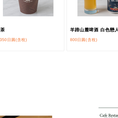
紅茶
羊蹄山麓啤酒 白色戀
350日圓
(含稅)
800日圓
(含稅)