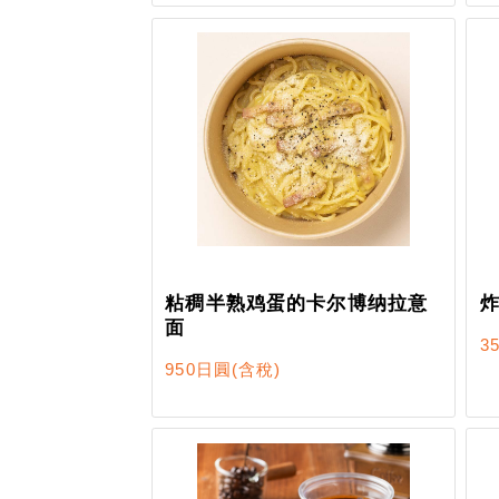
粘稠半熟鸡蛋的卡尔博纳拉意
面
3
950日圓
(含稅)