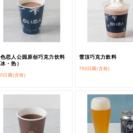
白色恋人公园原创巧克力饮料
雪頂巧克力飲料
（冰・热）
750日圓
(含稅)
50日圓
(含稅)