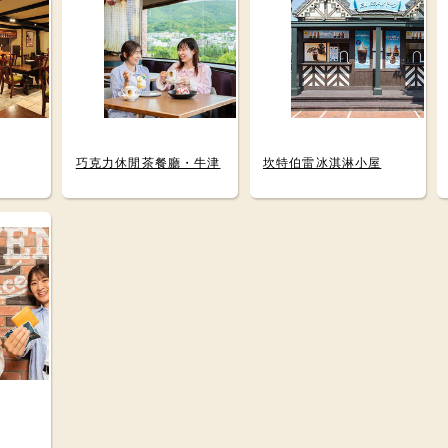
巧克力休閒茶餐廳・牛津
坎特伯雷冰淇淋小屋