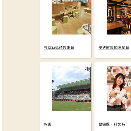
巴特勒碼頭咖啡廳
安透露普咖喱餐廳
梟巢
體驗區・科文特