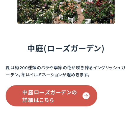
ブライス・スピリット
ジュード・ジ・オブス
エローの花が咲きま
違い、オレンジが感じ
Blythe Spirit
キュア
す。
られない黄色です。
Jude the Obscure
直径7ｃｍほどの透き
半日陰などの環境でも
花もちが良く、咲き進
通るようなクリームイ
ガーデンスタッフＳのイ
よく咲きます。
むと白く褪色します。
エローの花が咲きま
チオシのバラです。
鉢栽培にも向きます。
す。
中庭(ローズガーデン)
色、形、香りともイング
半日陰などの環境でも
リッシュローズ最高傑
詳細を見る
よく咲きます。
作では！？
夏は約200種類のバラや季節の花が咲き誇るイングリッシュガ
詳細を見る
早朝の香りはさらにぜ
ーデン。
冬はイルミネーションが煌めきます。
いたくな気持ちになり
詳細を見る
ます。
中庭ローズガーデンの
詳細はこちら
グアバと甘いワインの
香り。
詳細を見る