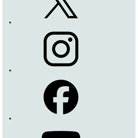
Comte de Champagne
咲き始めは落ち着いた
シャンパンイエロー。
でもこの色を保ってい
られるのは１～2日くら
い。
そのあとは白く退色し
ます。
おしべの見える半八重
の美しさにはいつもう
っとりとさせられてい
るスタッフSなのでし
た。
詳細を見る