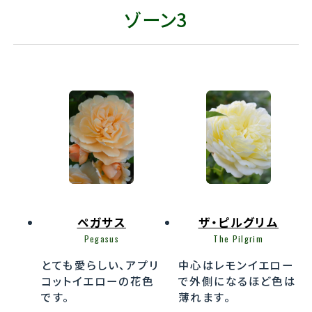
ゾーン3
クロッカス・ローズ
イモージェン
Crocus Rose
Imogen
小さめな花びらがびっ
2016年作出の新しい
しりと詰まってまるでダ
品種です。
リアのような花形です。
ペガサス
ザ・ピルグリム
淡いイエローなんです
Pegasus
The Pilgrim
柔らかな印象のバラ
が、退色が早く、すぐ白
は？と聞かれたら私な
っぽくなりますが、散っ
とても愛らしい、アプリ
中心はレモンイエロー
らクロッカスローズを
た花弁が可愛いんで
コットイエローの花色
で外側になるほど色は
思い浮かべます。
す。だから許しちゃいま
です。
薄れます。
すね。