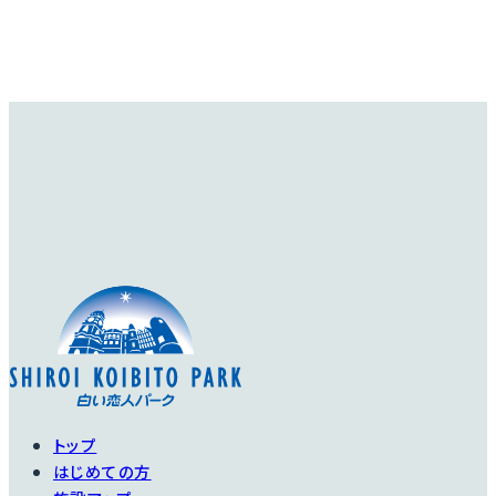
チャールズ・ダーウィ
ン
Charles Darwin
爽やかな印象の明るい
イエローです。一見す
るとアブラハムダービ
ーみたい。でも花色が
全然違いますね。フル
ーティー＆フローラル
ヴァネッサ・ベル
ハッピー・チャイルド
な優しい香りです。
Vanessa Bell
Happy Child
2017年発表の比較的
さわやかな印象を受け
新しい品種です。
る、明るくクリアなイエ
詳細を見る
ローの花です。
中心が黄色で、外側に
トップ
かけて薄くなる 透き通
樹形は小型の半横張
はじめての方
った感じがなんとも言
性で枝はよく分枝して