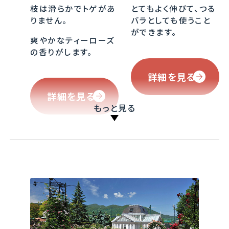
枝は滑らかでトゲがあ
とてもよく伸びて、つる
りません。
バラとしても使うこと
詳細を見る
ができます。
爽やかなティーローズ
詳細を見る
の香りがします。
詳細を見る
詳細を見る
もっと見る
ブライス・スピリット
ザ・ポエッツ・ワイフ
Blythe Spirit
The Poet's Wife
直径7ｃｍほどの透き
今までのイングリッシ
通るようなクリームイ
ュローズの黄花種とは