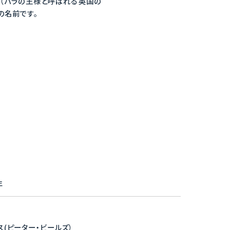
ズ（バラの王様と呼ばれる英国の
の名前です。
年
ス(ピーター・ビールズ）