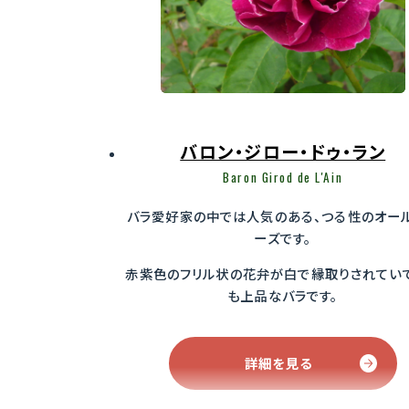
バロン・ジロー・ドゥ・ラン
Baron Girod de L'Ain
バラ愛好家の中では人気のある、つる性のオー
ーズです。
赤紫色のフリル状の花弁が白で縁取りされてい
も上品なバラです。
詳細を見る