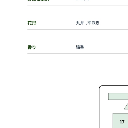
花形
丸弁 ,平咲き
香り
強香