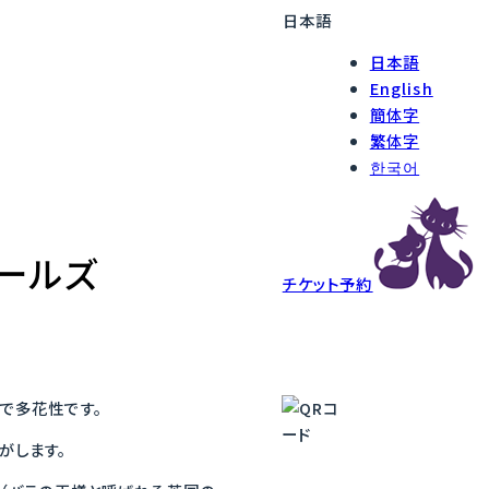
日本語
日本語
English
簡体字
繁体字
한국어
ビールズ
チケット予約
で多花性です。
がします。