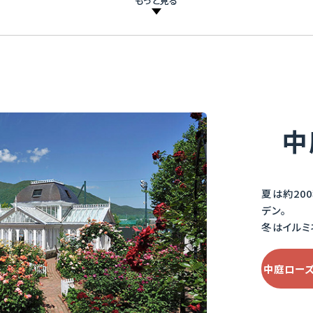
中
夏は約20
デン。
冬はイルミ
フォールスタッフ
中庭ロー
Falstaff
最も病
深みのあるクリムゾン色から次第に落ち着いた色合い