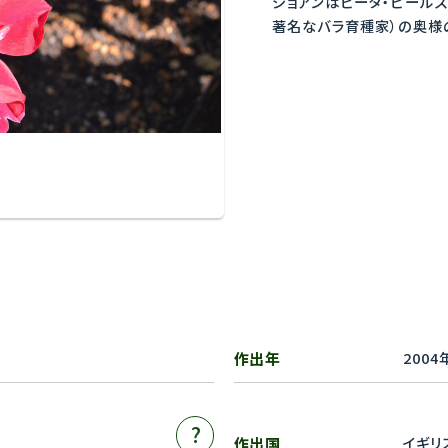
ジョアンはピータ・ビール
著名なバラ育種家）の奥様
作出年
2004
?
作出国
イギリ