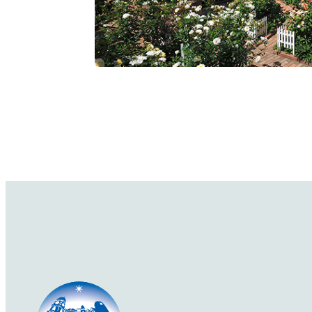
アラン・ティッチマーシュ
Alan Titchmarsh
うつむきがちに咲いてしまうので、写真を撮ると
を添えなければならないかも!?
香りと花形、花色は個人的にはとても好みなの
が…。
詳細を見る