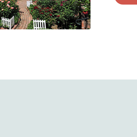
クィーン・オブ・スウェーデン
Queen of Sweden
きは手
カップ咲きの品種の中でも最高のバラです。
樹形も直立で植える場所を選びません。
です
トゲも少なく、耐病性に優れています。
とってもとっても良い子です。
詳細を見る