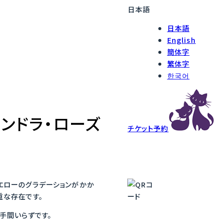
日本語
日本語
English
簡体字
繁体字
한국어
ンドラ・ローズ
チケット予約
エローのグラデーションがかか
重な存在です。
手間いらずです。