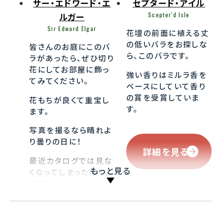
サー・エドワード・エ
セプタード・アイル
Scepter'd Isle
ルガー
Sir Edward Elgar
花壇の前面に植える丈
の低いバラをお探しな
皆さんのお庭にこのバ
ら、このバラです。
ラがあったら、ぜひ切り
花にしてお部屋に飾っ
強い香りはミルラ香を
てみてください。
ベースにしていて香り
の賞を受賞していま
花もちが良くて重宝し
す。
ます。
写真を撮るなら晴れよ
り曇りの日に！
詳細を見る
最近カタログでは見な
もっと見る
くなってしまったので、
貴重なバラですよ。