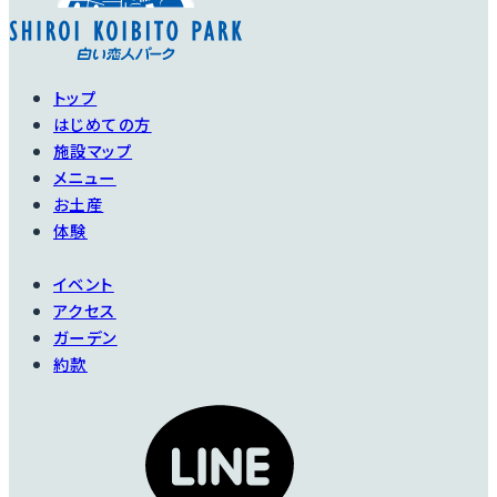
コーデリア
イングリッシュ・ヘリ
Cordelia
テージ
トップ
English Heritage
薄い絹のような花びら
はじめての方
を持ち、ローズピンク
初めはヘリテージとい
施設マップ
の色が次第に淡くなっ
う名でしたが、イギリス
メニュー
ていきます。
でも人気種だったた
お土産
め、この名前に改名さ
そのグラデーションが
体験
れました。
非常に魅力的です。
イベント
ぜひ、フルーツ、蜂蜜、
実を結びやすい性質が
アクセス
フラワーのミックスした
あるので、花を楽しみ
美しい香りのシャワー
ガーデン
たければ、こまめに摘
を浴びてください。
約款
み取ってください。
詳細を見る
詳細を見る