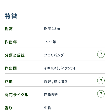
特徴
樹高
樹高2.5m
作出年
1963年
?
分類と系統
フロリバンダ
作出国
イギリス(ディクソン)
?
花形
丸弁 ,抱え咲き
?
開花サイクル
四季咲き
香り
中香