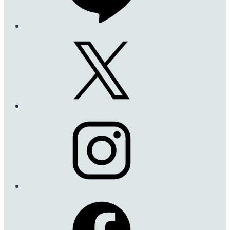
フォールスタッフ
Falstaff
深みのあるクリムゾン
色から次第に落ち着い
た色合いのパープルへ
と変化していきます。
病気になりにくい品種
で存在感バツグンのバ