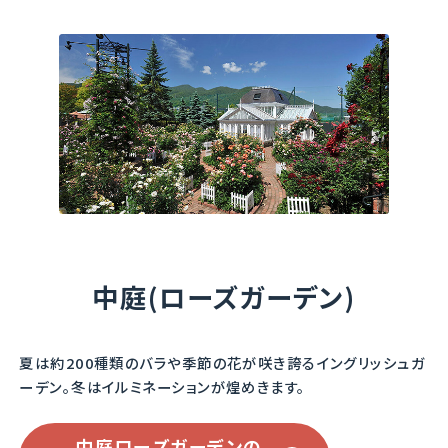
詳細を見る
キャスリン・モーレー
ポートメリオン
中庭(ローズガーデン)
Kathryn Morley
Portmeirion
色はパールピンクとも
ヘリテージを親に持
夏は約200種類のバラや季節の花が咲き誇るイングリッシュガ
ソフトピンクとも言わ
つ“ポートメリオン”で
ーデン。
冬はイルミネーションが煌めきます。
れ、この色系のバラに
すが、花色、花形は“ガ
は珍しく、軽いダージリ
ートルード・ジェキ
ンのようなティー香が
ル”に似ていると思うの
中庭ローズガーデンの