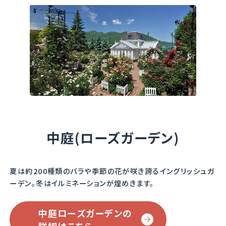
ノーブル・アントニー
ザ・レディーズ・ブラ
Noble Antony
ッシュ
中庭(ローズガーデン)
The Lady's Blush
素敵な色のマゼンタ・
クリムゾン。
なんと言ってもこのバ
ラの特徴は、ゴールド
夏は約200種類のバラや季節の花が咲き誇るイングリッシュガ
なんだかノスタルジッ
に輝く雄しべです。
ーデン。
冬はイルミネーションが煌めきます。
クな雰囲気を醸し出し
ています。
洋のような和のような
中庭ローズガーデンの
独特の雰囲気。
コンパクトなので鉢栽
詳細はこちら