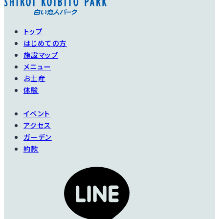
Old Blush
ーダム
Spirit of Freedom
大変古くからあるバラ
トップ
で、中国からヨーロッ
イングリッシュローズ
はじめての方
パへ伝えられ、バラの
の中では花びらの枚数
施設マップ
進化に多大な影響を与
はかなり多い方です。
メニュー
えた貴重な4つの品種
なので、花びらが開くと
『フォー・スタッド・ロー
お土産
重みで下にうな垂れて
ズ・オブ・チャイナ』の1
体験
しまいます。
つがこのバラです。
イベント
江戸時代の日本画にも
アクセス
描かれています。
ガーデン
詳細を見る
約款
詳細を見る