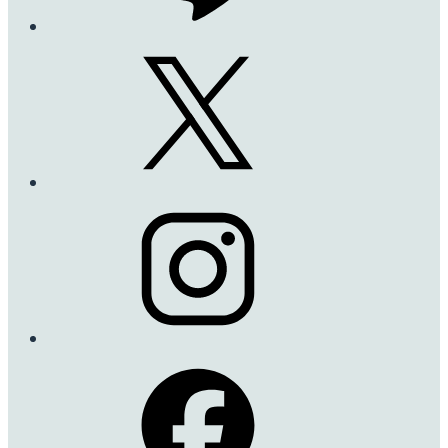
ストロベリー・ヒル
Strawberry Hill
このバラの特徴と言え
ば、上品で濃厚なレモ
ンを思わせるミルラの
香りです。
フランスやイギリス、日
本でも香りの賞を受賞
しています。
とても丈夫なバラです。