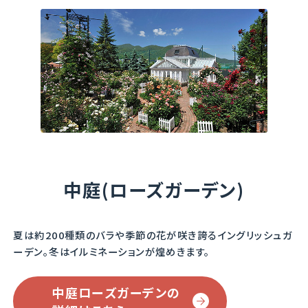
ガートルード・ジェキ
ノーブル・アントニー
Noble Antony
ル
Gertrude Jekyll
素敵な色のマゼンタ・
クリムゾン。
白い恋人パークローズ
ガーデンでは、3連のア
なんだかノスタルジッ
中庭(ローズガーデン)
ーチに誘引されていま
クな雰囲気を醸し出し
す。
ています。
トゲは多いですが、よく
夏は約200種類のバラや季節の花が咲き誇るイングリッシュガ
コンパクトなので鉢栽
伸び、香りもよく、濃い
ーデン。
冬はイルミネーションが煌めきます。
培にも向いています。
ピンクは遠くからでも
目立ちます。
濃厚なオールドローズ
中庭ローズガーデンの
の香りがあります。
他のバラより一足先に