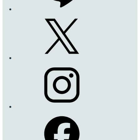
スピリット・オブ・フリ
ーダム
Spirit of Freedom
イングリッシュローズ
の中では花びらの枚数
はかなり多い方です。
なので、花びらが開くと
重みで下にうな垂れて
しまいます。
詳細を見る