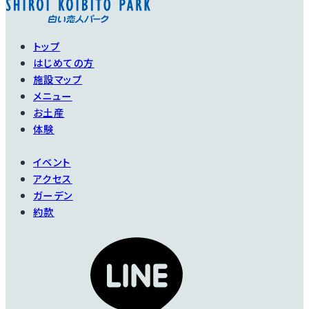
で、中国からヨーロッ
なんと言ってもこのバ
パへ伝えられ、バラの
ラの特徴は、ゴールド
進化に多大な影響を与
に輝く雄しべです。
トップ
えた貴重な4つの品種
はじめての方
洋のような和のような
『フォー・スタッド・ロー
施設マップ
独特の雰囲気。
ズ・オブ・チャイナ』の1
メニュー
つがこのバラです。
お土産
ガーデンには1本入れ
体験
ておきたいバラです。
江戸時代の日本画にも
描かれています。
イベント
アクセス
詳細を見る
ガーデン
詳細を見る
約款