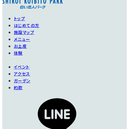
で、中国からヨーロッ
なんと言ってもこのバ
パへ伝えられ、バラの
ラの特徴は、ゴールド
進化に多大な影響を与
に輝く雄しべです。
トップ
えた貴重な4つの品種
はじめての方
洋のような和のような
『フォー・スタッド・ロー
施設マップ
独特の雰囲気。
ズ・オブ・チャイナ』の1
メニュー
つがこのバラです。
お土産
ガーデンには1本入れ
体験
ておきたいバラです。
江戸時代の日本画にも
描かれています。
イベント
アクセス
詳細を見る
ガーデン
詳細を見る
約款