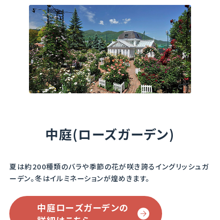
ガートルード・ジェキ
ノーブル・アントニー
Noble Antony
ル
Gertrude Jekyll
素敵な色のマゼンタ・
クリムゾン。
白い恋人パークローズ
ガーデンでは、3連のア
なんだかノスタルジッ
中庭(ローズガーデン)
ーチに誘引されていま
クな雰囲気を醸し出し
す。
ています。
トゲは多いですが、よく
夏は約200種類のバラや季節の花が咲き誇るイングリッシュガ
コンパクトなので鉢栽
伸び、香りもよく、濃い
ーデン。
冬はイルミネーションが煌めきます。
培にも向いています。
ピンクは遠くからでも
目立ちます。
濃厚なオールドローズ
中庭ローズガーデンの
の香りがあります。
他のバラより一足先に
詳細はこちら