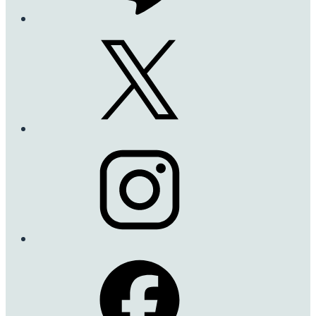
ストロベリー・ヒル
Strawberry Hill
このバラの特徴と言え
ば、上品で濃厚なレモ
ンを思わせるミルラの
香りです。
フランスやイギリス、日
本でも香りの賞を受賞
しています。
とても丈夫なバラです。