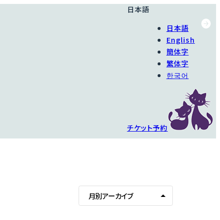
日本語
日本語
English
簡体字
繁体字
한국어
チケット予約
月別アーカイブ