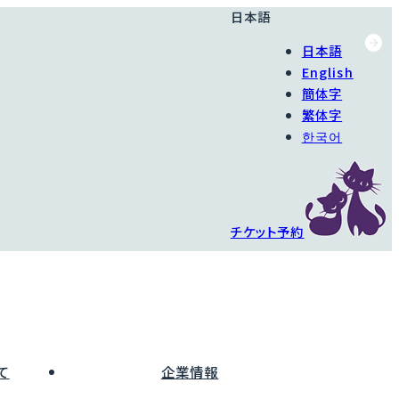
日本語
日本語
English
簡体字
繁体字
한국어
チケット予約
て
企業情報