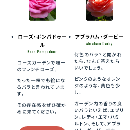
ローズ・ポンパドゥー
アブラハム・ダービー
Abraham Darby
ル
Rose Pompadour
何色のバラ？と聞かれ
たら、なんて答えたら
ローズガーデンで唯一
いいでしょう。
のフレンチローズ。
ピンクのようなオレン
たった一株でも絵にな
ジのような、黄色も少
るバラと言われていま
し。
す。
ガーデン内の香りの良
その存在感をぜひ確か
いバラといえば、
エブリ
めに来てください。
ン
、
レディ・エマ・ハミ
ルトン
、そして、
アブラ
ハム・ダービー
です。