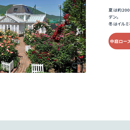
夏は約20
デン。
冬はイルミ
中庭ロー