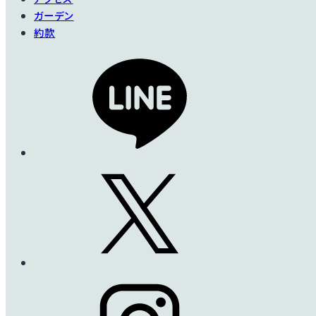
ガーデン
約款