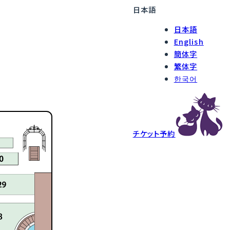
日本語
日本語
English
簡体字
繁体字
한국어
チケット予約